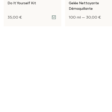
Do It Yourself Kit
Gelée Nettoyante
Démaquillante
35,00 €
100 ml
—
30,00 €
LÀ OÙ LA NATURE EST FORTE
Deep Nature fait corps avec la nature puissante et
intacte ; elle puise ses minéraux et actifs purs du plus
haut des cimes jusqu’aux richesses géologiques et
océaniques les plus profondes. Elle conçoit ses spas
dans des endroits exceptionnels au cœur des
EN SAVOIR PLUS
montagnes et des forêts, au bord des océans, comme
des parenthèses de nature préservée. Deep Nature
élabore des cosmétiques naturels aux principes actifs
puissants pour une efficacité prouvée.