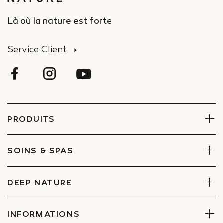
Là où la nature est forte
Service Client
PRODUITS
Visage
Corps
SOINS & SPAS
Coffrets
Réserver un soin
Trouver un Spa
DEEP NATURE
Engagements
Espace entreprises et CE
INFORMATIONS