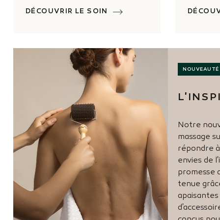
DÉCOUVRIR LE SOIN
DÉCOUV
NOUVEAUTÉ
L'INSP
Notre nouv
massage su
répondre à
envies de l
promesse d’
tenue grâ
apaisantes 
d'accessoi
conçus pour