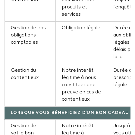
satisfaction
améliorer nos
l’objectif
produits et
l’enquête
services
Gestion de nos
Obligation légale
Durée c
obligations
aux oblig
comptables
légales o
délais pr
la loi
Gestion du
Notre intérêt
Durée de 
contentieux
légitime à nous
prescript
constituer une
légale
preuve en cas de
contentieux
LORSQUE VOUS BÉNÉFICIEZ D'UN BON CADEAU
Gestion de
Notre intérêt
Jusqu’à c
votre bon
légitime à
vous utili