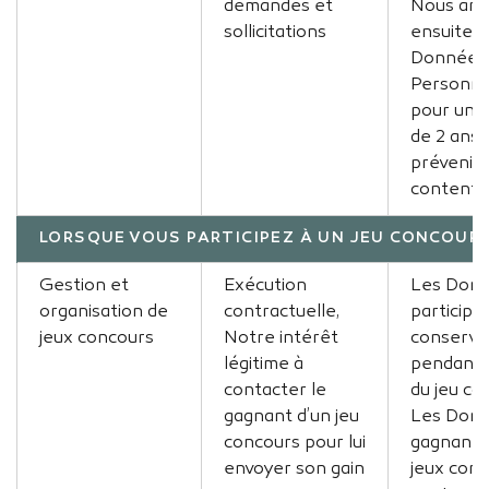
demandes et
Nous arc
sollicitations
ensuite v
Données
Personne
pour une
de 2 ans 
prévenir 
contenti
LORSQUE VOUS PARTICIPEZ À UN JEU CONCOUR
Gestion et
Exécution
Les Donn
organisation de
contractuelle,
participa
jeux concours
Notre intérêt
conservé
légitime à
pendant 
contacter le
du jeu co
gagnant d’un jeu
Les Donn
concours pour lui
gagnants
envoyer son gain
jeux con