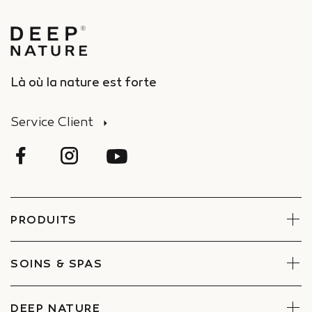
Là où la nature est forte
Service Client
PRODUITS
Visage
Corps
SOINS & SPAS
Coffrets
Réserver un soin
Trouver un Spa
DEEP NATURE