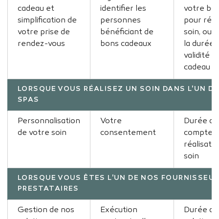
cadeau et
identifier les
votre bo
simplification de
personnes
pour rés
votre prise de
bénéficiant de
soin, ou 
rendez-vous
bons cadeaux
la durée 
validité 
cadeau
LORSQUE VOUS RÉALISEZ UN SOIN DANS L'UN D
SPAS
Personnalisation
Votre
Durée de 
de votre soin
consentement
compter 
réalisati
soin
LORSQUE VOUS ÊTES L'UN DE NOS FOURNISSEU
PRESTATAIRES
Gestion de nos
Exécution
Durée de 