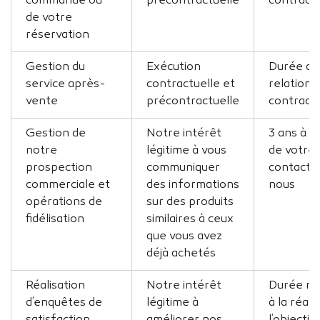
commande ou
précontractuelle
contractu
de votre
réservation
Gestion du
Exécution
Durée de 
service après-
contractuelle et
relation
vente
précontractuelle
contractu
Gestion de
Notre intérêt
3 ans à 
notre
légitime à vous
de votre 
prospection
communiquer
contact 
commerciale et
des informations
nous
opérations de
sur des produits
fidélisation
similaires à ceux
que vous avez
déjà achetés
Réalisation
Notre intérêt
Durée né
d’enquêtes de
légitime à
à la réali