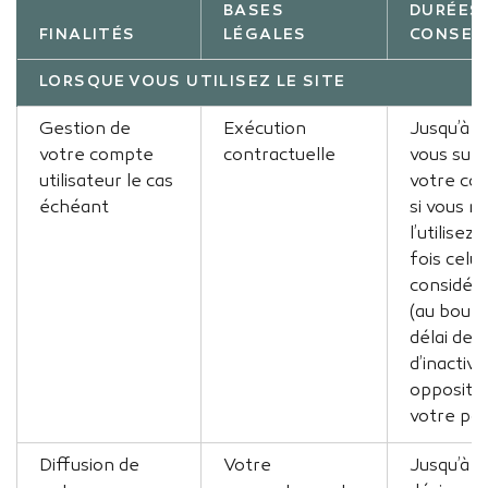
BASES
DURÉES
FINALITÉS
LÉGALES
CONSER
LORSQUE VOUS UTILISEZ LE SITE
Gestion de
Exécution
Jusqu’à c
votre compte
contractuelle
vous sup
utilisateur le cas
votre com
échéant
si vous n
l’utilisez 
fois celui
considéré
(au bout 
délai de 
d’inactivi
oppositio
votre par
Diffusion de
Votre
Jusqu’à v