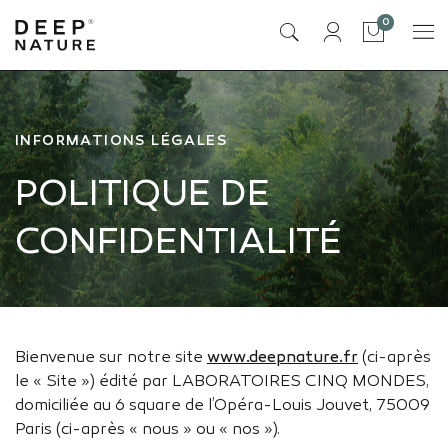
articles
0
Panier
INFORMATIONS LÉGALES
POLITIQUE DE
CONFIDENTIALITÉ
Bienvenue sur notre site
www.deepnature.fr
(ci-après
le « Site ») édité par LABORATOIRES CINQ MONDES,
domiciliée au 6 square de l’Opéra-Louis Jouvet, 75009
Paris (ci-après « nous » ou « nos »).