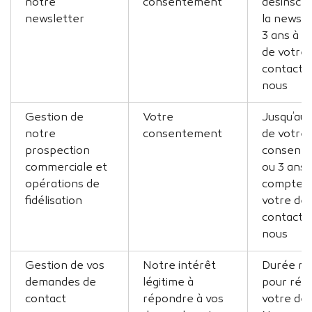
notre
consentement
désinscri
newsletter
la newsle
3 ans à 
de votre 
contact 
nous
Gestion de
Votre
Jusqu’au 
notre
consentement
de votre
prospection
consente
commerciale et
ou 3 ans 
opérations de
compter 
fidélisation
votre der
contact 
nous
Gestion de vos
Notre intérêt
Durée né
demandes de
légitime à
pour rép
contact
répondre à vos
votre de