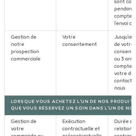
sont con
pendant 
compter 
l’envoi du
Gestion de
Votre
Jusqu’au 
notre
consentement
de votre
prospection
consente
commerciale
ou 3 ans 
compter 
votre der
contact 
nous
LORSQUE VOUS ACHETEZ L'UN DE NOS PRODUIT
QUE VOUS RÉSERVEZ UN SOIN DANS L'UN DE NO
Gestion de
Exécution
Durée de 
votre
contractuelle et
relation