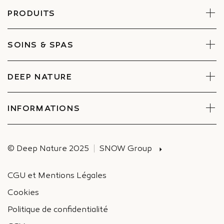
PRODUITS
Visage
Corps
SOINS & SPAS
Coffrets
Réserver un soin
Trouver un Spa
DEEP NATURE
Engagements
Espace entreprises et CE
INFORMATIONS
Recrutement
Actualités
© Deep Nature 2025
SNOW Group
CGU et Mentions Légales
Cookies
Politique de confidentialité