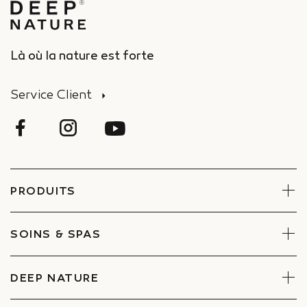
Là où la nature est forte
Service Client
PRODUITS
Visage
Corps
SOINS & SPAS
Coffrets
Réserver un soin
Trouver un Spa
DEEP NATURE
Engagements