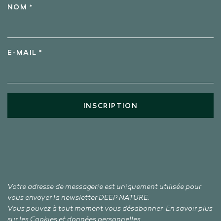
NOM *
E-MAIL *
INSCRIPTION
Votre adresse de messagerie est uniquement utilisée pour
vous envoyer la newsletter DEEP NATURE.
Vous pouvez à tout moment vous désabonner. En savoir plus
sur
les Cookies
et
données personnelles