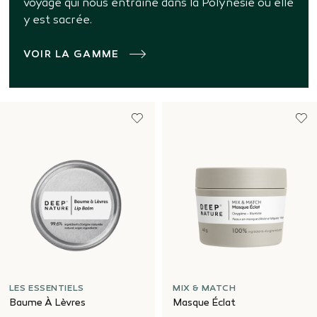
voyage qui nous entraîne dans la Polynésie où elle
y est sacrée.
VOIR LA GAMME
LES ESSENTIELS
MIX & MATCH
Baume À Lèvres
Masque Éclat