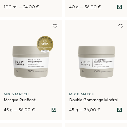
100 ml
—
24,00 €
40 g
—
36,00 €
MIX & MATCH
MIX & MATCH
Masque Purifiant
Double Gommage Minéral
45 g
—
36,00 €
45 g
—
36,00 €