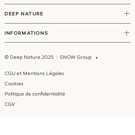
Coffrets
Réserver un soin
Trouver un Spa
DEEP NATURE
Engagements
Espace entreprises et CE
INFORMATIONS
Recrutement
Actualités
© Deep Nature 2025
SNOW Group
CGU et Mentions Légales
Cookies
Politique de confidentialité
CGV