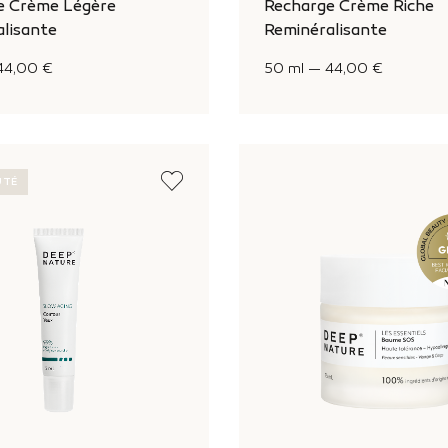
e Crème Légère
Recharge Crème Riche
lisante
Reminéralisante
44,00 €
50 ml
—
44,00 €
UTÉ