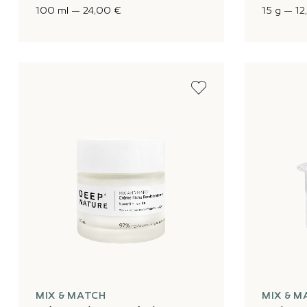
100 ml
—
24,00 €
15 g
—
12
MIX & MATCH
MIX & M