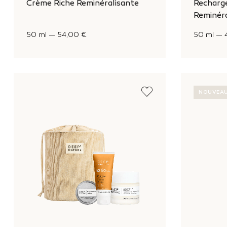
Crème Riche Reminéralisante
Recharg
Reminéra
50 ml
—
54,00 €
50 ml
—
NOUVEA