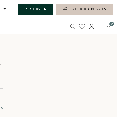
RÉSERVER
OFFRIR UN SOIN
art
0
Pan
e
 ?