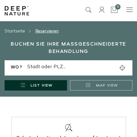
Artikel
0
Tasche
Startseite
Reservieren
BUCHEN SIE IHRE MASSGESCHNEIDERTE B
EHANDLUNG
WO?
SPA*
LIST VIEW
MAP VIEW
WANN?
WAS?
SUCHEN