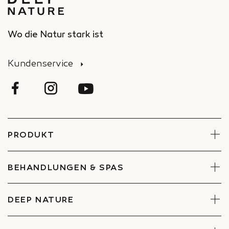
Wo die Natur stark ist
Kundenservice
PRODUKT
Gesicht
Körper
BEHANDLUNGEN & SPAS
Sets
Behandlungen reservieren
Spa finden
DEEP NATURE
Engagements