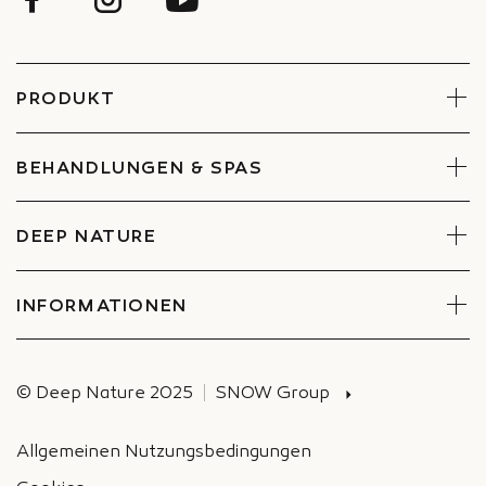
PRODUKT
Gesicht
Körper
BEHANDLUNGEN & SPAS
Sets
Behandlungen reservieren
Spa finden
DEEP NATURE
Engagements
Unternehmen und Betriebsrat
INFORMATIONEN
Versand
© Deep Nature 2025
SNOW Group
Allgemeinen Nutzungsbedingungen