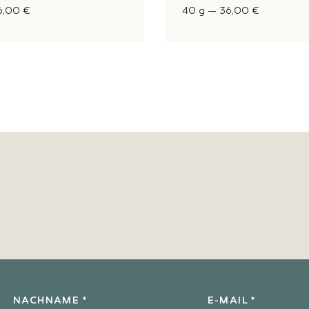
6,00 €
40 g
—
36,00 €
l
NACHNAME *
E-MAIL *