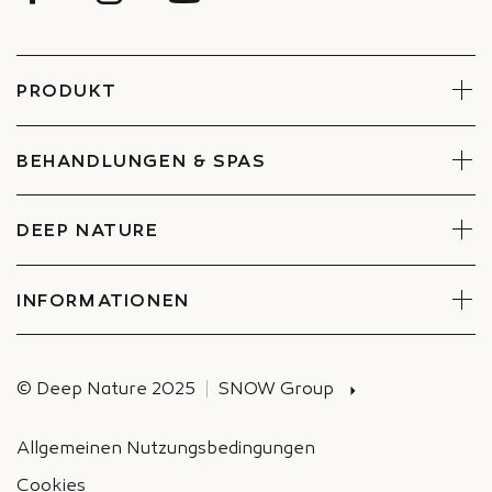
PRODUKT
Gesicht
Körper
BEHANDLUNGEN & SPAS
Sets
Behandlungen reservieren
Spa finden
DEEP NATURE
Engagements
Unternehmen und Betriebsrat
INFORMATIONEN
Versand
© Deep Nature 2025
SNOW Group
Allgemeinen Nutzungsbedingungen
Cookies