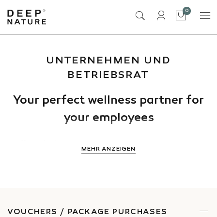
Artikel
0
Tasche
UNTERNEHMEN UND
BETRIEBSRAT
Your perfect wellness partner for
your employees
Offer relaxing treatments at corporate events, or
MEHR ANZEIGEN
treat your employees to unforgettable serene
moments at our Deep Nature spas.
Professional equipment, qualified spa therapists and
tailored treatments are some of the features that
VOUCHERS / PACKAGE PURCHASES
allow us to offer quality services for an exclusive