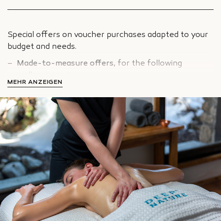
sensory journey !
Special offers on voucher purchases adapted to your
budget and needs.
Made-to-measure offers,
for the following
wellness services:
MEHR ANZEIGEN
Massages
Facials
Body treatments
Spa access
Provided in the form of vouchers
sent to your
corporate committee.
Valid for one
year.
Non-nominative.
The recipient shall reserve his/her service
directly