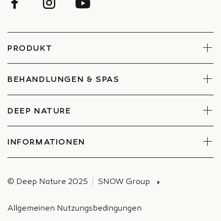
PRODUKT
Gesicht
Körper
BEHANDLUNGEN & SPAS
Sets
Behandlungen reservieren
Spa finden
DEEP NATURE
Engagements
Unternehmen und Betriebsrat
INFORMATIONEN
Versand
© Deep Nature 2025
SNOW Group
Allgemeinen Nutzungsbedingungen