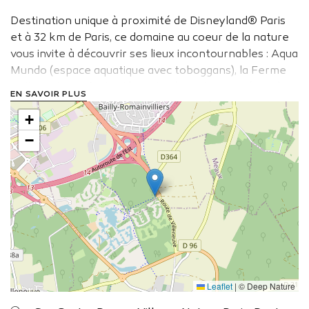
Destination unique à proximité de Disneyland® Paris
et à 32 km de Paris, ce domaine au coeur de la nature
vous invite à découvrir ses lieux incontournables : Aqua
Mundo (espace aquatique avec toboggans), la Ferme
Bellevie, la Forêt des légendes (aire de jeux géante) et
EN SAVOIR PLUS
les Jardins extraordinaires. Plusieurs types
+
d’hébergements sont proposés avec différents types
de cottages (Comfort, Premium ou VIP).
−
Voir le site de l'établissement
Leaflet
|
© Deep Nature