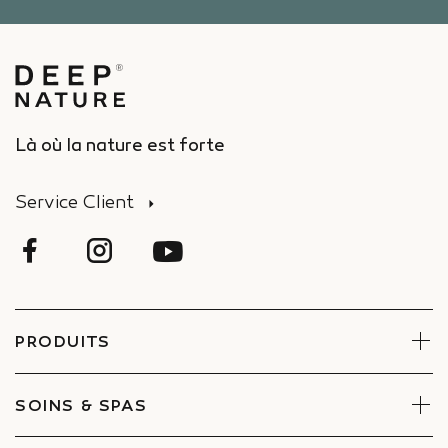
Là où la nature est forte
Service Client
PRODUITS
Visage
Corps
SOINS & SPAS
Coffrets
Réserver un soin