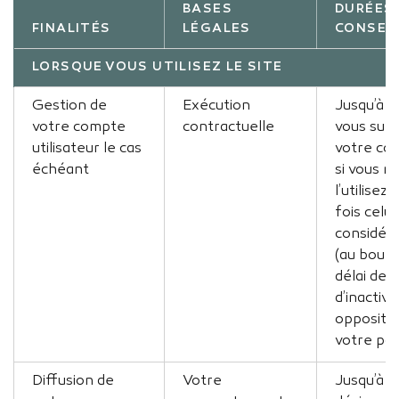
BASES
DURÉES
FINALITÉS
LÉGALES
CONSER
LORSQUE VOUS UTILISEZ LE SITE
Gestion de
Exécution
Jusqu’à c
votre compte
contractuelle
vous sup
utilisateur le cas
votre com
échéant
si vous n
l’utilisez 
fois celui
considéré
(au bout 
délai de 
d’inactivi
oppositio
votre par
Diffusion de
Votre
Jusqu’à v