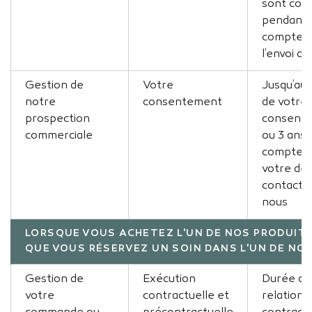
sont con
pendant 
compter 
l’envoi du
Gestion de
Votre
Jusqu’au 
notre
consentement
de votre
prospection
consente
commerciale
ou 3 ans 
compter 
votre der
contact 
nous
LORSQUE VOUS ACHETEZ L'UN DE NOS PRODUIT
QUE VOUS RÉSERVEZ UN SOIN DANS L'UN DE NO
Gestion de
Exécution
Durée de 
votre
contractuelle et
relation