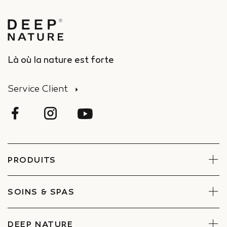
Là où la nature est forte
Service Client
PRODUITS
Visage
Corps
SOINS & SPAS
Coffrets
Réserver un soin
Trouver un Spa
DEEP NATURE