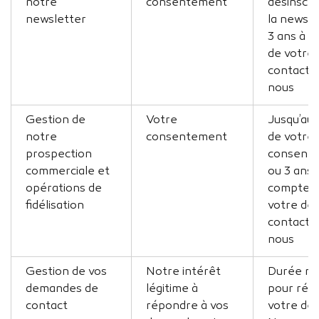
notre
consentement
désinscri
newsletter
la newsle
3 ans à 
de votre 
contact 
nous
Gestion de
Votre
Jusqu’au 
notre
consentement
de votre
prospection
consente
commerciale et
ou 3 ans 
opérations de
compter 
fidélisation
votre der
contact 
nous
Gestion de vos
Notre intérêt
Durée né
demandes de
légitime à
pour rép
contact
répondre à vos
votre de