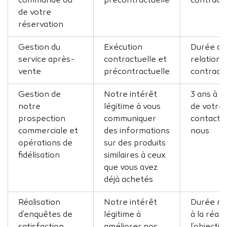
commande ou
précontractuelle
contractu
de votre
réservation
Gestion du
Exécution
Durée de 
service après-
contractuelle et
relation
vente
précontractuelle
contractu
Gestion de
Notre intérêt
3 ans à 
notre
légitime à vous
de votre 
prospection
communiquer
contact 
commerciale et
des informations
nous
opérations de
sur des produits
fidélisation
similaires à ceux
que vous avez
déjà achetés
Réalisation
Notre intérêt
Durée né
d’enquêtes de
légitime à
à la réali