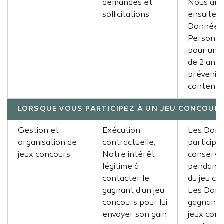
demandes et
Nous arc
sollicitations
ensuite v
Données
Personne
pour une
de 2 ans 
prévenir 
contenti
LORSQUE VOUS PARTICIPEZ À UN JEU CONCOUR
Gestion et
Exécution
Les Donn
organisation de
contractuelle,
participa
jeux concours
Notre intérêt
conservé
légitime à
pendant 
contacter le
du jeu co
gagnant d’un jeu
Les Donn
concours pour lui
gagnants
envoyer son gain
jeux con