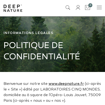
articles
0
Panier
INFORMATIONS LÉGALES
POLITIQUE DE
CONFIDENTIALITÉ
Bienvenue sur notre site
www.deepnature.fr
(ci-après
le « Site ») édité par LABORATOIRES CINQ MONDES,
domiciliée au 6 square de l’Opéra-Louis Jouvet, 75009
Paris (ci-après « nous » ou « nos »).