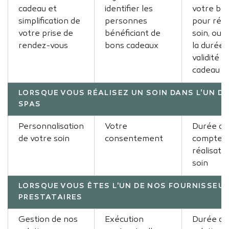
cadeau et
identifier les
votre bo
simplification de
personnes
pour rés
votre prise de
bénéficiant de
soin, ou 
rendez-vous
bons cadeaux
la durée 
validité 
cadeau
LORSQUE VOUS RÉALISEZ UN SOIN DANS L'UN D
SPAS
Personnalisation
Votre
Durée de 
de votre soin
consentement
compter 
réalisati
soin
LORSQUE VOUS ÊTES L'UN DE NOS FOURNISSEU
PRESTATAIRES
Gestion de nos
Exécution
Durée de 