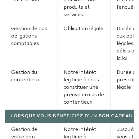
satisfaction
améliorer nos
l’objectif
produits et
l’enquête
services
Gestion de nos
Obligation légale
Durée c
obligations
aux oblig
comptables
légales o
délais pr
la loi
Gestion du
Notre intérêt
Durée de 
contentieux
légitime à nous
prescript
constituer une
légale
preuve en cas de
contentieux
LORSQUE VOUS BÉNÉFICIEZ D'UN BON CADEAU
Gestion de
Notre intérêt
Jusqu’à c
votre bon
légitime à
vous utili