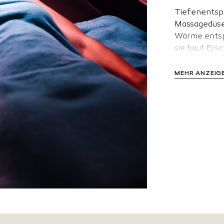
Tiefenentsp
Massagedüsen
Wärme entspa
sie baut Ers
MEHR ANZEIG