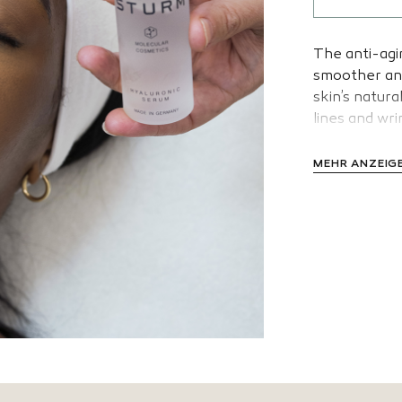
The anti-agin
smoother and
skin’s natura
lines and wri
MEHR ANZEIG