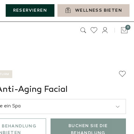
RESERVIEREN
WELLNESS BIETEN
Art
0
Tas
STURM
nti-Aging Facial
BUCHEN SIE DIE
E BEHANDLUNG
NBIETEN
BEHANDLUNG