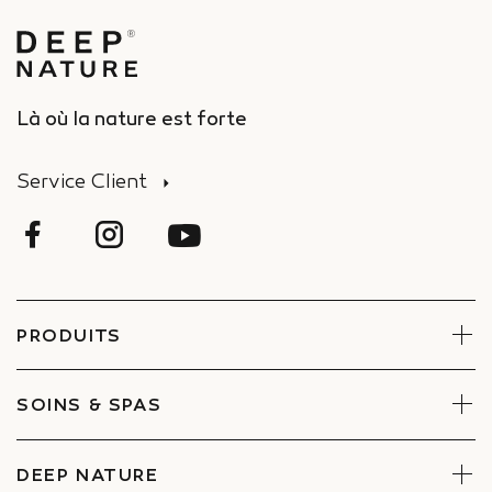
Là où la nature est forte
Service Client
PRODUITS
Visage
Corps
SOINS & SPAS
Coffrets
Réserver un soin
Trouver un Spa
DEEP NATURE