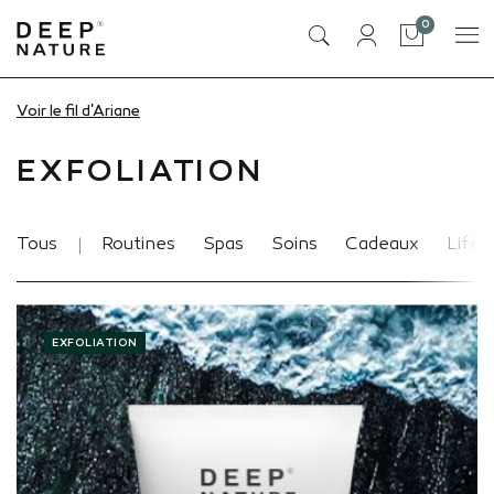
articles
0
Panier
Voir le fil d'Ariane
Accueil
Actualités
exfoliation
EXFOLIATION
Tous
Routines
Spas
Soins
Cadeaux
Lifes
EXFOLIATION