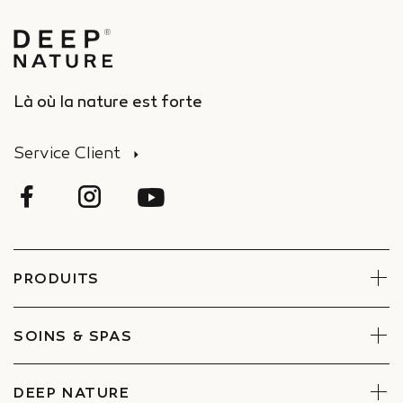
Là où la nature est forte
Service Client
PRODUITS
Visage
Corps
SOINS & SPAS
Coffrets
Réserver un soin
Trouver un Spa
DEEP NATURE