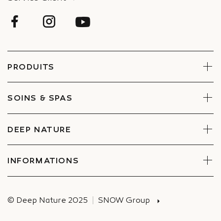
PRODUITS
Visage
Corps
SOINS & SPAS
Coffrets
Réserver un soin
Trouver un Spa
DEEP NATURE
Engagements
Espace entreprises et CE
INFORMATIONS
Recrutement
Actualités
© Deep Nature 2025
SNOW Group