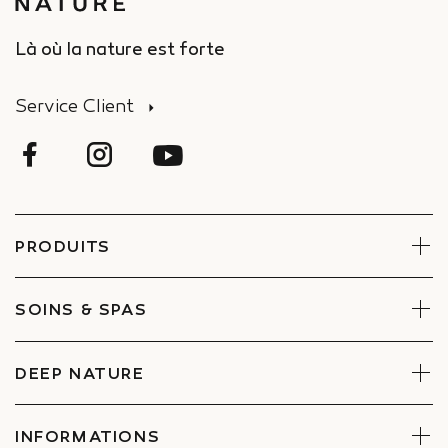
Là où la nature est forte
Service Client
PRODUITS
Visage
Corps
SOINS & SPAS
Coffrets
Réserver un soin
Trouver un Spa
DEEP NATURE
Engagements
Espace entreprises et CE
INFORMATIONS