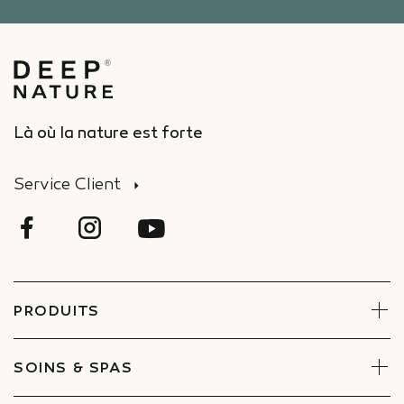
Là où la nature est forte
Service Client
PRODUITS
Visage
Corps
SOINS & SPAS
Coffrets
Réserver un soin