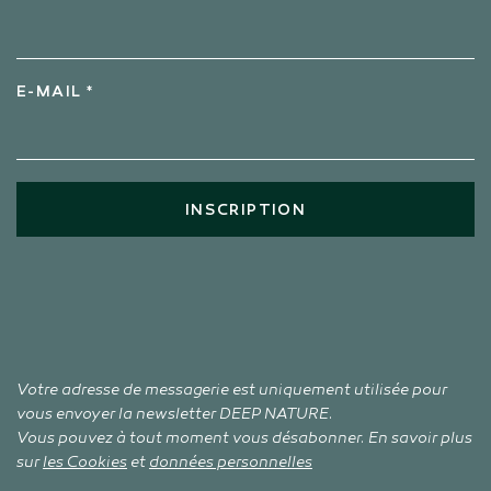
E-MAIL *
INSCRIPTION
Votre adresse de messagerie est uniquement utilisée pour
vous envoyer la newsletter DEEP NATURE.
Vous pouvez à tout moment vous désabonner. En savoir plus
sur
les Cookies
et
données personnelles