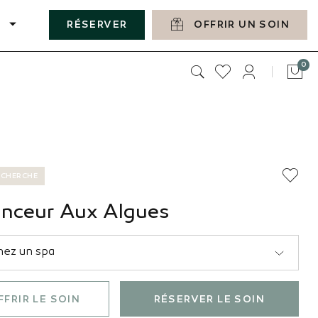
RÉSERVER
OFFRIR UN SOIN
art
0
Pan
ECHERCHE
inceur Aux Algues
FFRIR LE SOIN
RÉSERVER LE SOIN