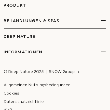
PRODUKT
Gesicht
Körper
BEHANDLUNGEN & SPAS
Sets
Behandlungen reservieren
Spa finden
DEEP NATURE
Engagements
Unternehmen und Betriebsrat
INFORMATIONEN
Versand
© Deep Nature 2025
SNOW Group
Allgemeinen Nutzungsbedingungen
Cookies
Datenschutzrichtlinie